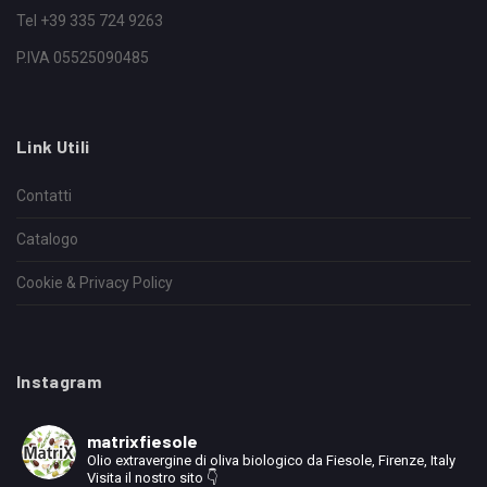
Tel +39 335 724 9263
P.IVA 05525090485
Link Utili
Contatti
Catalogo
Cookie & Privacy Policy
Instagram
matrixfiesole
Olio extravergine di oliva biologico da Fiesole, Firenze, Italy
Visita il nostro sito 👇