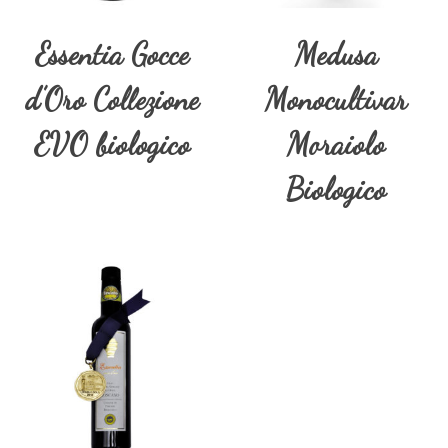
Essentia Gocce
Medusa
d’Oro Collezione
Monocultivar
EVO biologico
Moraiolo
Biologico