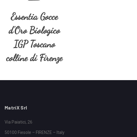
Essentia Gocce
d’Oro Biologico
IGP Toscano
colline di Firenze
MatriX Srl
Via Paiatici, 26
50100 Fiesole – FIRENZE – Italy