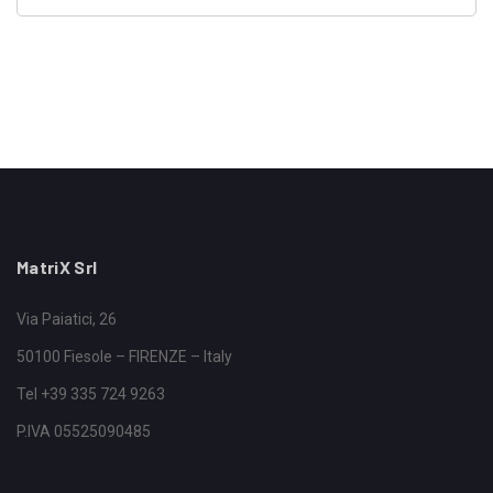
MatriX Srl
Via Paiatici, 26
50100 Fiesole – FIRENZE – Italy
Tel +39 335 724 9263
P.IVA 05525090485