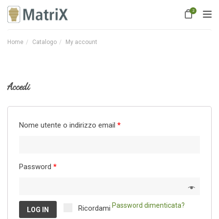
TOGGL
2
Home
Catalogo
My account
Accedi
Nome utente o indirizzo email
*
Password
*
Password dimenticata?
Ricordami
LOG IN